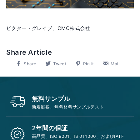
ビクター・グレイブ、CMC株式会社
Share Article
Share
Tweet
Pin
Pin
Share
Tweet
Pin it
Mail
on
on
on
on
Facebook
Twitter
Pinterest
Pinter
無料サンプル
新規顧客、無料材料サンプルテスト
2年間の保証
高品質、ISO 9001、IS 014000、およびIATF