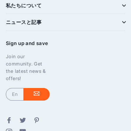
私たちについて
ニュースと記事
Sign up and save
Join our
community. Get
the latest news &
offers!
Enter
your
email
Facebook
Twitter
Pinterest