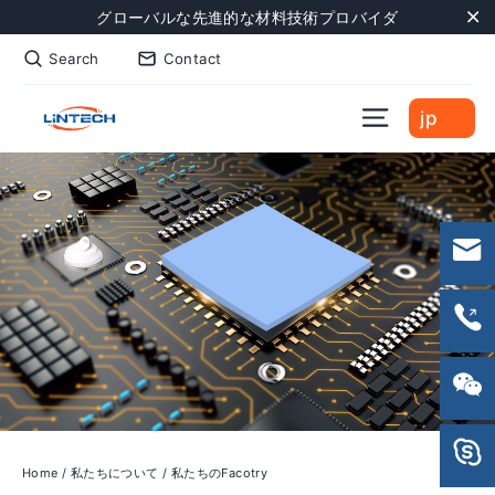
Skip
グローバルな先進的な材料技術プロバイダ
to
"C
Search
Contact
content
Site naviga
jp
Home
/
私たちについて
/
私たちのFacotry