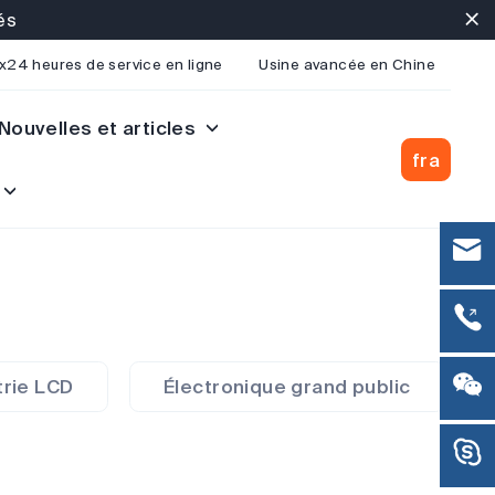
és
"C
x24 heures de service en ligne
Usine avancée en Chine
Nouvelles et articles
fra
trie LCD
Électronique grand public