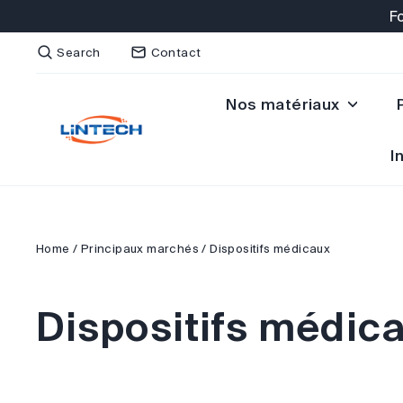
Skip
F
to
Search
Contact
content
Nos matériaux
I
Home
/
Principaux marchés
/
Dispositifs médicaux
Dispositifs médic