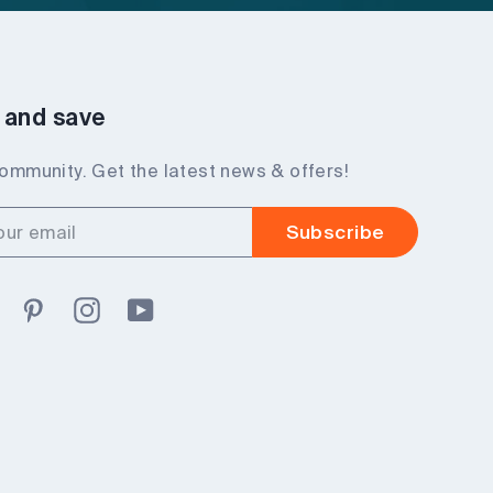
 and save
community. Get the latest news & offers!
Subscribe
ook
Twitter
Pinterest
Instagram
YouTube