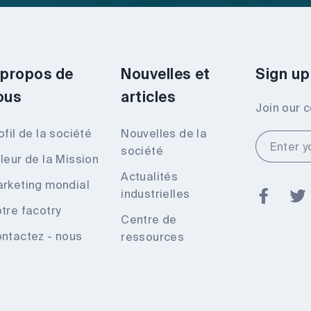
 propos de
Nouvelles et
Sign up
ous
articles
Join our 
ofil de la société
Nouvelles de la
Enter
société
your
leur de la Mission
email
Actualités
rketing mondial
industrielles
Faceb
tre facotry
Centre de
ntactez - nous
ressources