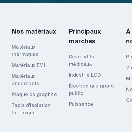
Nos matériaux
Principaux
À
marchés
n
Matériaux
thermiques
Dispositifs
Pr
médicaux
Matériaux EMI
Va
Industrie LCD
Matériaux
Ma
absorbants
Électronique grand
No
public
Plaque de graphite
Co
Puissance
Tapis d'isolation
thermique