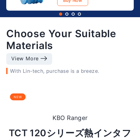
Buy Now
Buy Now
Choose Your Suitable
Materials
View More
With Lin-tech, purchase is a breeze.
NEW
KBO Ranger
TCT 120シリーズ熱インタフ