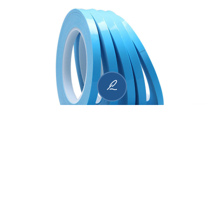
ェーステープ
高伝導性無補強ギャップ充填材
TCT 120シリーズ熱インタフェーステープ
Shop Now