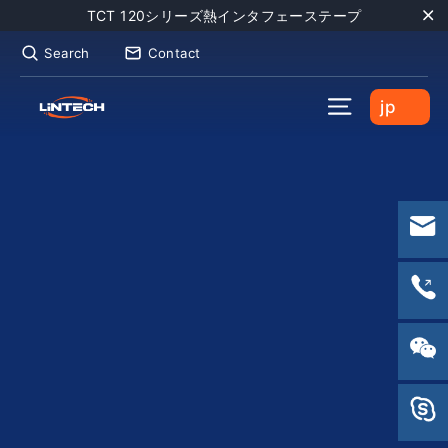
Skip
TCT 120シリーズ熱インタフェーステープ
to
"C
Search
Contact
content
KBO
Site naviga
jp
Bike