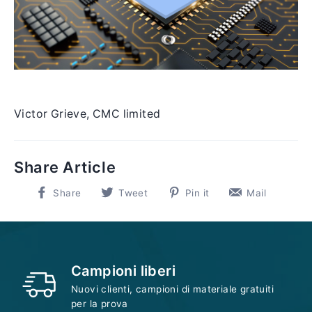
Victor Grieve, CMC limited
Share Article
Share
Tweet
Pin
Mail
Share
Tweet
Pin it
Mail
on
on
on
to
Facebook
Twitter
Pinterest
us
Campioni liberi
Nuovi clienti, campioni di materiale gratuiti
per la prova