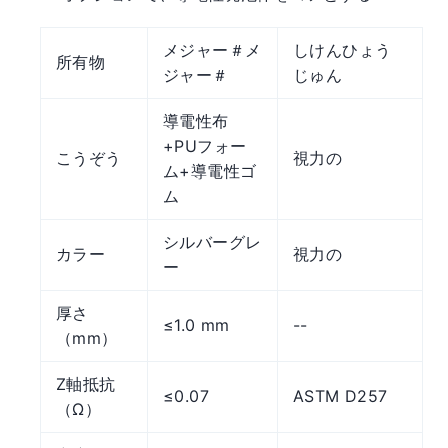
メジャー＃メ
しけんひょう
所有物
ジャー＃
じゅん
導電性布
+PUフォー
こうぞう
視力の
ム+導電性ゴ
ム
シルバーグレ
カラー
視力の
ー
厚さ
≤1.0 mm
--
（mm）
Z軸抵抗
≤0.07
ASTM D257
（Ω）