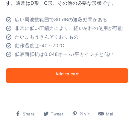
す。通常はD形、C形、その他の必要な形状です。
·広い周波数範囲で80 dBの遮蔽効果がある
·非常に低い圧縮力により、軽い材料の使用が可能
·たいまもうきんぞくおりもの
·動作温度は-40～70°C
·低表面抵抗は0.048オーム/平方インチと低い
Add to cart
Share
Tweet
Pin
Pin
Share
Tweet
Pin it
Mail
on
on
on
on
Facebook
Twitter
Pinterest
Pinter