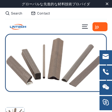
Skip
グローバルな先進的な材料技術プロバイダ
to
"C
Search
Contact
content
Site naviga
jp