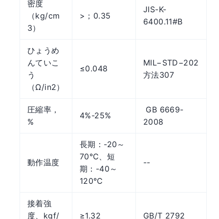
密度
JIS-K-
（kg/cm
>；0.35
6400.11#B
3）
ひょうめ
んていこ
MIL−STD−202
≤0.048
う
方法307
（Ω/in2）
圧縮率，
GB 6669-
4%-25%
%
2008
長期：-20～
70℃、短
動作温度
--
期：-40～
120℃
接着強
度、kgf/
≥1.32
GB/T 2792