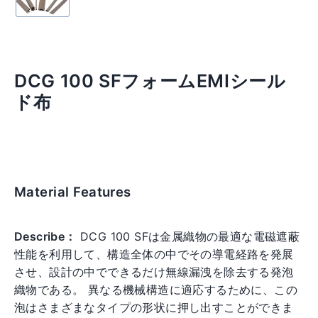
DCG 100 SFフォームEMIシール
ド布
Material Features
Regular
price
Describe：
DCG 100 SFは金属織物の最適な電磁遮蔽
性能を利用して、構造全体の中でその導電経路を発展
させ、設計の中でできるだけ無線漏洩を除去する発泡
織物である。 異なる機械構造に適応するために、この
泡はさまざまなタイプの形状に押し出すことができま