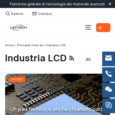
Skip
Fornitore globale di tecnologia dei materiali avanzati
to
"C
Search
Contact
content
Site navig
it
Home
/
Principali mercati
/
Industria LCD
Industria LCD
RSS
GUIDES
Un pad termico è anche chiamato pad